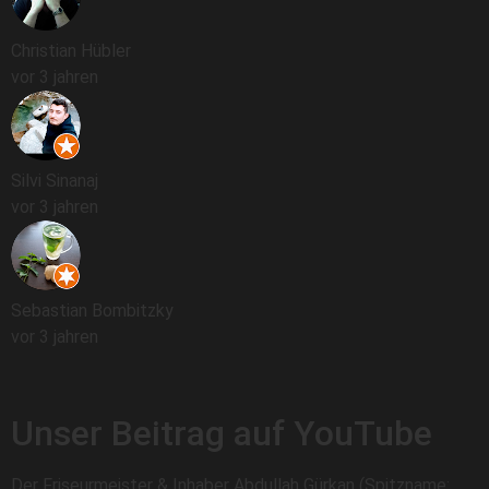
Christian Hübler
vor 3 jahren
Silvi Sinanaj
vor 3 jahren
Sebastian Bombitzky
vor 3 jahren
Unser Beitrag auf YouTube
Der Friseurmeister & Inhaber Abdullah Gürkan (Spitzname: