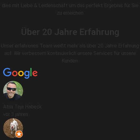
dies mit Liebe & Leidenschaft um das perfekt Ergebnis für Sie
zu erreichen
Über 20 Jahre Erfahrung
Unser erfahrenes Team weißt mehr als über 20 Jahre Erfahrung
auf. Wir verbessern kontinuierlich unsere Services für unsere
Kunden.
Atila Teja Habeck
vor 3 jahren