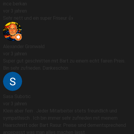
ince berkan
vor 3 jahren
Sehr nett und ein super Friseur 👍
Alexander Gronwald
vor 3 jahren
Super gut geschnitten mit Bart zu einem echt fairen Preis.
Bin sehr zufrieden. Dankeschön
Sasa Subotic
vor 3 jahren
Klein aber fein . Jeder Mitarbeiter stets freundlich und
sympathisch . Ich bin immer sehr zufrieden mit meinem
Haarschnitt oder Bart Rasur. Preise sind dementsprechend
angepasst was man alles machen lässt.