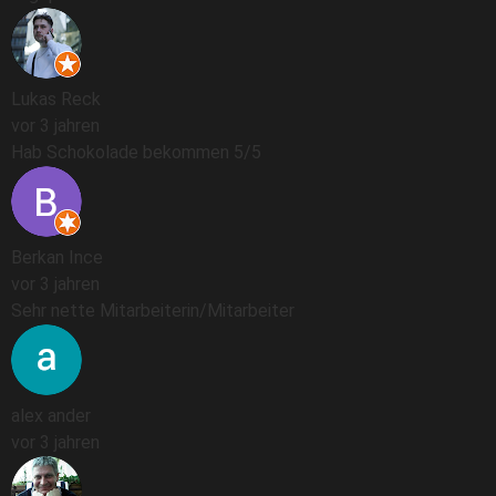
Lukas Reck
vor 3 jahren
Hab Schokolade bekommen 5/5
Berkan Ince
vor 3 jahren
Sehr nette Mitarbeiterin/Mitarbeiter
alex ander
vor 3 jahren