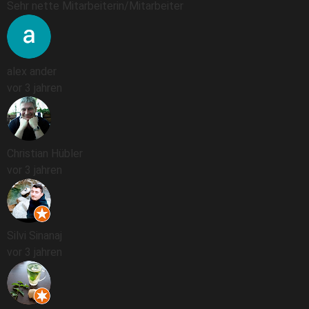
Sehr nette Mitarbeiterin/Mitarbeiter
alex ander
vor 3 jahren
Christian Hübler
vor 3 jahren
Silvi Sinanaj
vor 3 jahren