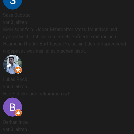
Sasa Subotic
vor 3 jahren
Klein aber fein . Jeder Mitarbeiter stets freundlich und
sympathisch . Ich bin immer sehr zufrieden mit meinem
Haarschnitt oder Bart Rasur. Preise sind dementsprechend
angepasst was man alles machen lässt.
Lukas Reck
vor 3 jahren
Hab Schokolade bekommen 5/5
Berkan Ince
vor 3 jahren