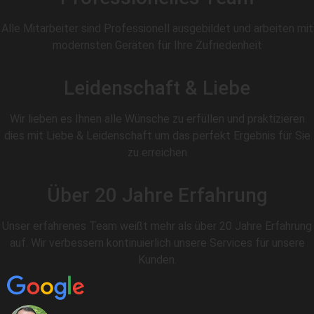
Alle Mitarbeiter sind Professionell ausgebildet und arbeiten mit
modernsten Geräten für Ihre Zufriedenheit
Leidenschaft & Liebe
Wir lieben es Ihnen alle Wünsche zu erfüllen und praktizieren
dies mit Liebe & Leidenschaft um das perfekt Ergebnis für Sie
zu erreichen
Über 20 Jahre Erfahrung
Unser erfahrenes Team weißt mehr als über 20 Jahre Erfahrung
auf. Wir verbessern kontinuierlich unsere Services für unsere
Kunden.