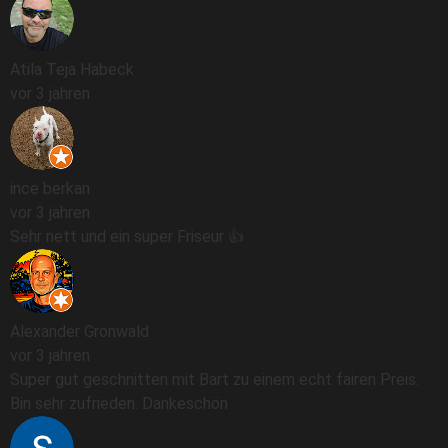
Atila Teja Habeck
vor 3 jahren
ince berkan
vor 3 jahren
Sehr nett und ein super Friseur 👍
Alexander Gronwald
vor 3 jahren
Super gut geschnitten mit Bart zu einem echt fairen Preis.
Bin sehr zufrieden. Dankeschön